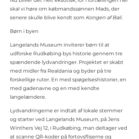
Nu bliver det helt eksotisk, for i fortællingen her
skal vi høre om købmandssønnen Mads, der
senere skulle blive kendt som
Kongen af Bali
.
Børn i byen
Langelands Museum inviterer børn til at
udforske Rudkøbing bys historie gennem tre
spændende lydvandringer. Projektet er skabt
med midler fra Realdania og byder på tre
forskellige ruter. En med spøgelseshistorier, en
med gadenavne og en med kendte
langelændere.
Lydvandringerne er indtalt af lokale stemmer
og starter ved Langelands Museum, på Jens
Winthers Vej 12, i Rudkøbing, man deltager ved
at scanne QR-koder på fortovsfliserne og