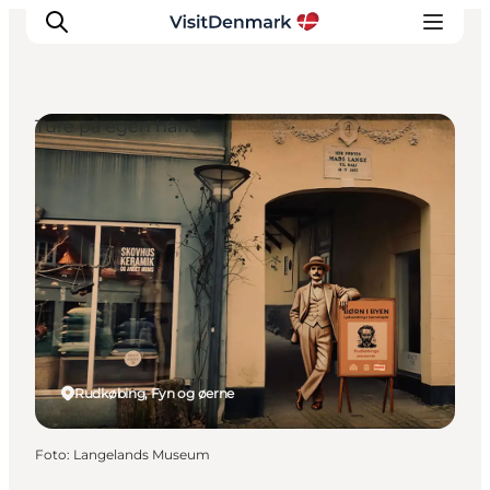
Ture på egen hånd
Inspiration
Destinationer
Oplevelser
Overnatning
Planlæg ferien
Rudkøbing, Fyn og øerne
Foto
:
Langelands Museum