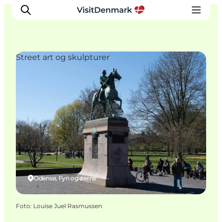
Street art og skulpturer
Inspiration
Destinationer
Oplevelser
Overnatning
Planlæg ferien
Odense, Fyn og øerne
Foto
:
Louise Juel Rasmussen