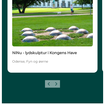
NiNu - lydskulptur i Kongens Have
Odense, Fyn og øerne
Forrige
Næste