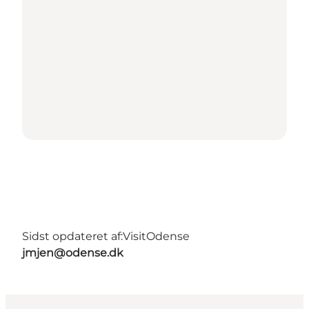
Sidst opdateret af:
VisitOdense
jmjen@odense.dk