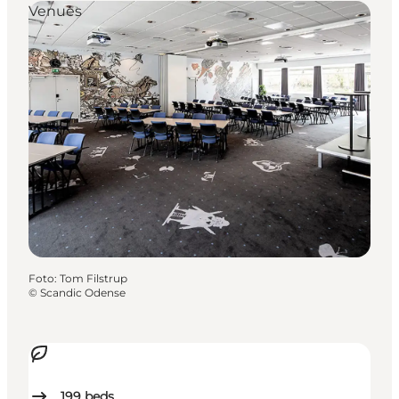
Venues
Foto
:
Tom Filstrup
©
Scandic Odense
199
beds