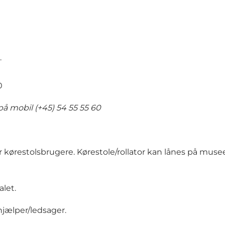
.
0
 på mobil (+45) 54 55 55 60
restolsbrugere. Kørestole/rollator kan lånes på museet
let.
jælper/ledsager.