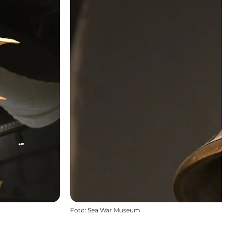
Foto
:
Sea War Museum