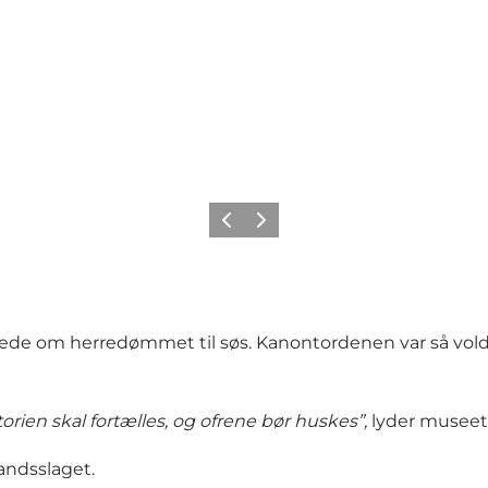
Forrige
Næste
de om herredømmet til søs. Kanontordenen var så voldso
torien skal fortælles, og ofrene bør huskes”,
lyder museets
andsslaget.