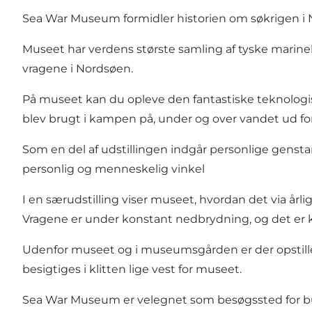
Sea War Museum formidler historien om søkrigen i 
Museet har verdens største samling af tyske marinek
vragene i Nordsøen.
På museet kan du opleve den fantastiske teknologis
blev brugt i kampen på, under og over vandet ud for
Som en del af udstillingen indgår personlige genstan
personlig og menneskelig vinkel
I en særudstilling viser museet, hvordan det via årl
Vragene er under konstant nedbrydning, og det er ku
Udenfor museet og i museumsgården er der opstille
besigtiges i klitten lige vest for museet.
Sea War Museum er velegnet som besøgssted for bu