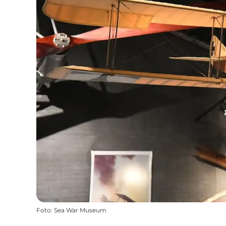
Foto
:
Sea War Museum