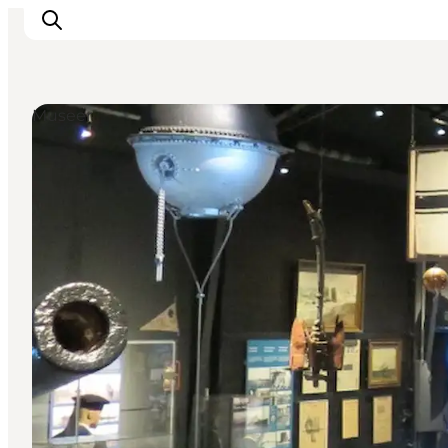
Museer
Inspiration
Destinationer
Oplevelser
Overnatning
Planlæg ferien