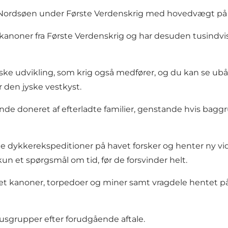
Nordsøen under Første Verdenskrig med hovedvægt på ”Jy
anoner fra Første Verdenskrig og har desuden tusindvis 
ke udvikling, som krig også medfører, og du kan se ubå
 den jyske vestkyst.
de doneret af efterladte familier, genstande hvis baggru
ige dykkerekspeditioner på havet forsker og henter ny vid
n et spørgsmål om tid, før de forsvinder helt.
t kanoner, torpedoer og miner samt vragdele hentet p
sgrupper efter forudgående aftale.