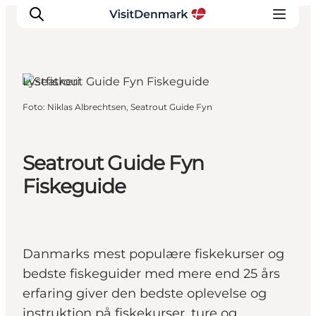
Lystfiskeri
Foto
:
Niklas Albrechtsen, Seatrout Guide Fyn
Inspiration
Destinationer
Oplevelser
Seatrout Guide Fyn
Overnatning
Fiskeguide
Planlæg ferien
Danmarks mest populære fiskekurser og
bedste fiskeguider med mere end 25 års
erfaring giver den bedste oplevelse og
instruktion på fiskekurser, ture og