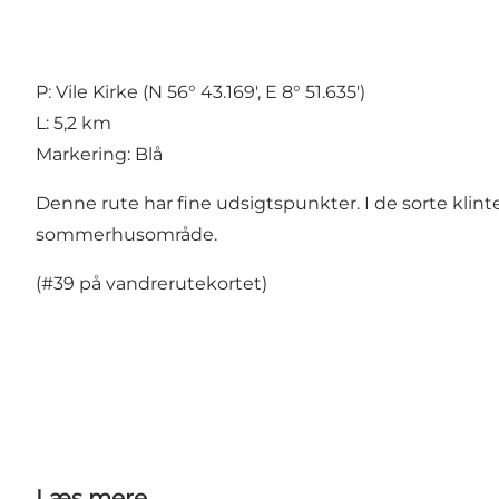
P: Vile Kirke (N 56° 43.169', E 8° 51.635')
L: 5,2 km
Markering: Blå
Denne rute har fine udsigtspunkter. I de sorte klint
sommerhusområde.
(#39 på
vandrerutekortet
)
Læs mere