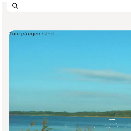
Ture på egen hånd
Inspiration
Destinationer
Oplevelser
Overnatning
Planlæg ferien