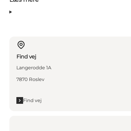
Find vej
Langerodde 1A
7870 Roslev
Find vej