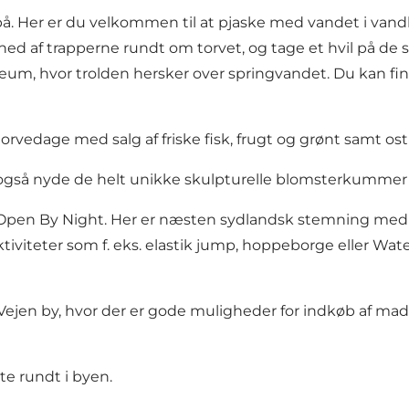
 på. Her er du velkommen til at pjaske med vandet i v
ned af trapperne rundt om torvet, og tage et hvil på de 
m, hvor trolden hersker over springvandet. Du kan fin
rvedage med salg af friske fisk, frugt og grønt samt ost 
 også nyde de helt unikke skulpturelle blomsterkummer 
 Open By Night. Her er næsten sydlandsk stemning me
iviteter som f. eks. elastik jump, hoppeborge eller Water
ejen by, hvor der er gode muligheder for indkøb af ma
te rundt i byen.