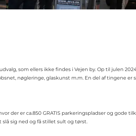
alg, som ellers ikke findes i Vejen by. Op til julen 2024
købsnet, nøgleringe, glaskunst m.m. En del af tingene e
vor der er ca.850 GRATIS parkeringspladser og gode tilkørs
lå sig ned og få stillet sult og tørst.