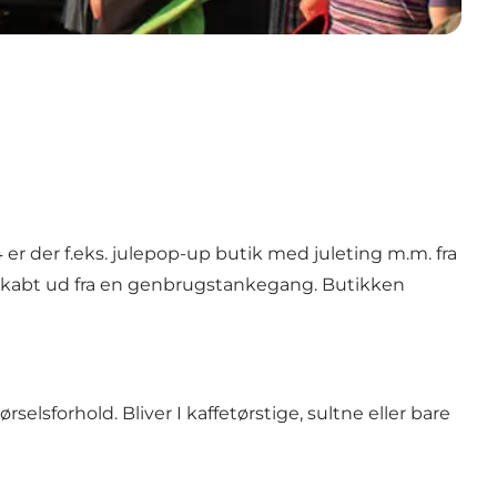
 er der f.eks. julepop-up butik med juleting m.m. fra
r skabt ud fra en genbrugstankegang. Butikken
elsforhold. Bliver I kaffetørstige, sultne eller bare