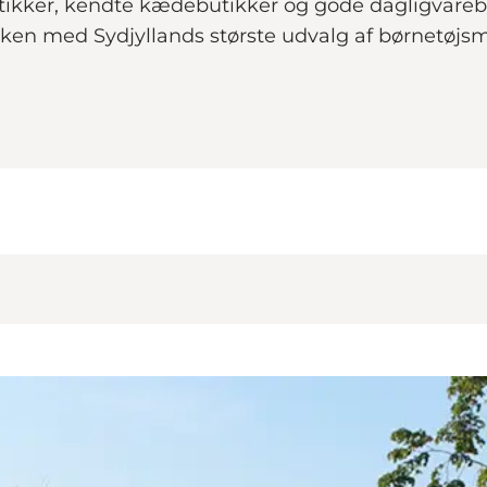
utikker, kendte kædebutikker og gode dagligvareb
ikken med Sydjyllands største udvalg af børnetøjsm