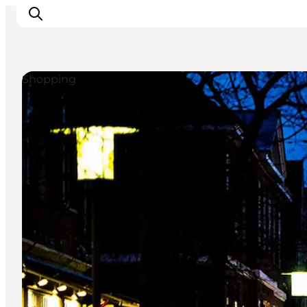
Shopping
Inspiration
Destinationer
Oplevelser
Overnatning
Planlæg ferien