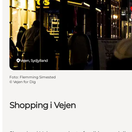
Vejen, Sydjylland
Foto
:
Flemming Simested
©
Vejen for Dig
Shopping i Vejen