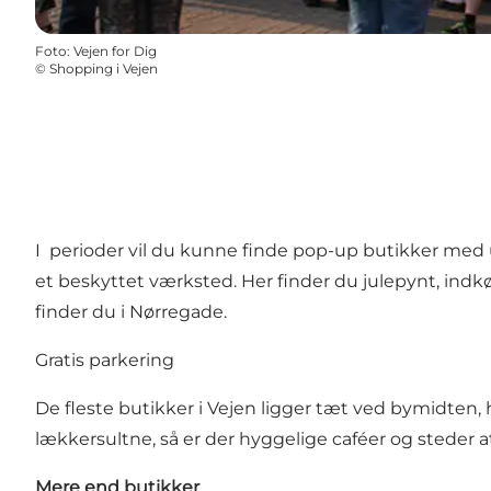
Foto
:
Vejen for Dig
©
Shopping i Vejen
I perioder vil du kunne finde pop-up butikker med udv
et beskyttet værksted. Her finder du julepynt, ind
finder du i Nørregade.
Gratis parkering
De fleste butikker i Vejen ligger tæt ved bymidten, h
lækkersultne, så er der hyggelige caféer og steder at s
Mere end butikker