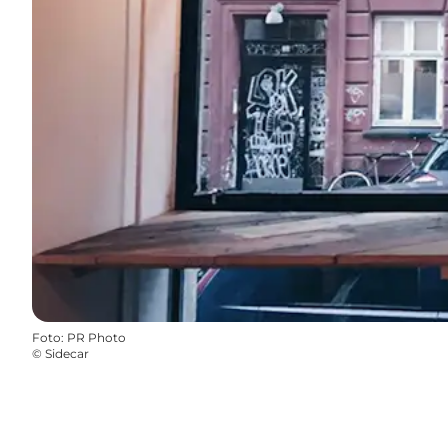
Foto
:
PR Photo
©
Sidecar