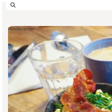
Restauranter
Inspiration
Destinationer
Oplevelser
Overnatning
Planlæg ferien