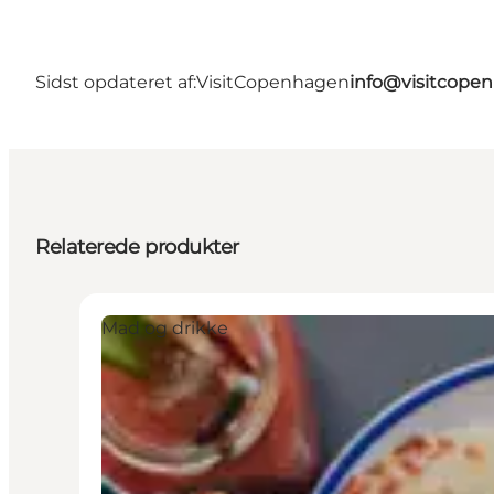
Sidst opdateret af:
VisitCopenhagen
info@visitcope
Relaterede produkter
Mad og drikke