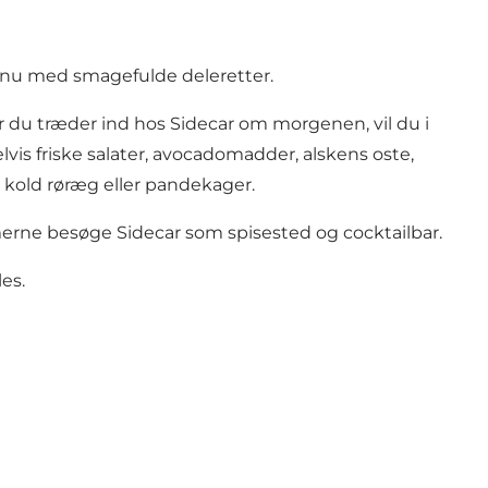
menu med smagefulde deleretter.
 du træder ind hos Sidecar om morgenen, vil du i
vis friske salater, avocadomadder, alskens oste,
r kold røræg eller pandekager.
merne besøge Sidecar som spisested og cocktailbar.
es.