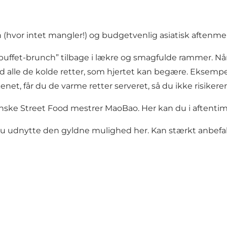
h (hvor intet mangler!) og budgetvenlig asiatisk aften
buffet-brunch” tilbage i lækre og smagfulde rammer. Når
d alle de kolde retter, som hjertet kan begære. Eksempel
net, får du de varme retter serveret, så du ikke risikere
panske Street Food mestrer MaoBao. Her kan du i aftenti
l du udnytte den gyldne mulighed her. Kan stærkt anbefal