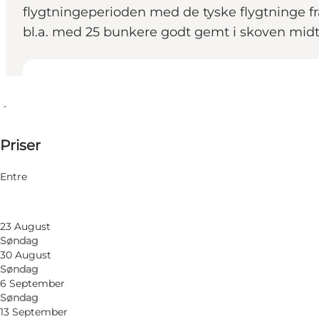
flygtningeperioden med de tyske flygtninge fra
bl.a. med 25 bunkere godt gemt i skoven midt 
Se åbningstider
Åbningstider
50 DKK
Priser
Besøg hjemmeside
Filtrér efter måned
9 August
Entre
Søndag
16 August
Søndag
23 August
Søndag
30 August
Søndag
6 September
Søndag
13 September