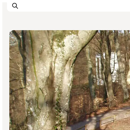
Museer
Inspiration
Destinationer
Oplevelser
Overnatning
Planlæg ferien