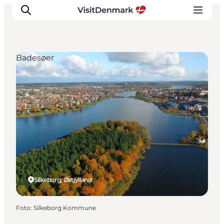
Badesøer
Inspiration
Destinationer
Oplevelser
Overnatning
Planlæg ferien
Silkeborg, Østjylland
Foto
:
Silkeborg Kommune