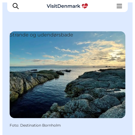
Strande og udendørsbade
Inspiration
Destinationer
Oplevelser
Overnatning
Planlæg ferien
Foto
:
Destination Bornholm