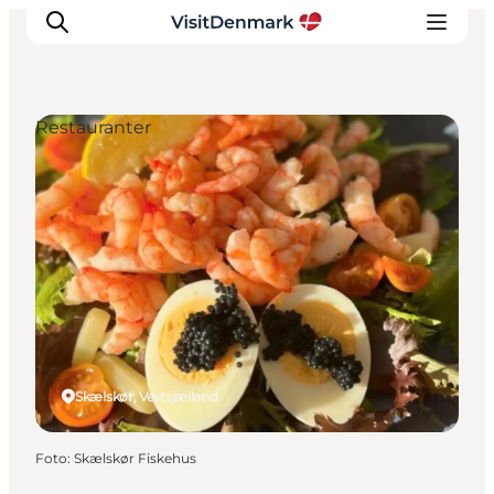
Restauranter
Inspiration
Destinationer
Oplevelser
Overnatning
Planlæg ferien
Skælskør, Vestsjælland
Foto
:
Skælskør Fiskehus