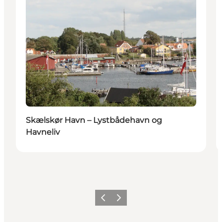
Skælskør Havn – Lystbådehavn og
Havneliv
Forrige
Næste