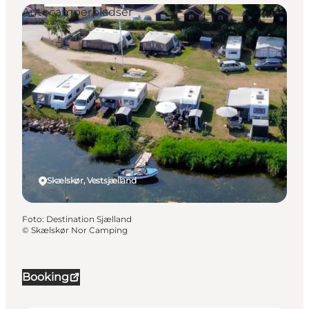
Autocamperpladser
Skælskør, Vestsjælland
Foto
:
Destination Sjælland
©
Skælskør Nor Camping
Booking