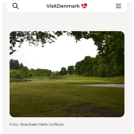
Golfbaner
Inspiration
Destinationer
Oplevelser
Overnatning
Planlæg ferien
Foto
:
Skærbæk Mølle Golfklub