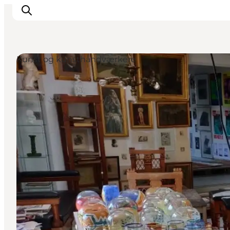
Kunst og kunsthåndværkere
Inspiration
Destinationer
Oplevelser
Overnatning
Planlæg ferien