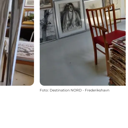
Foto
:
Destination NORD - Frederikshavn