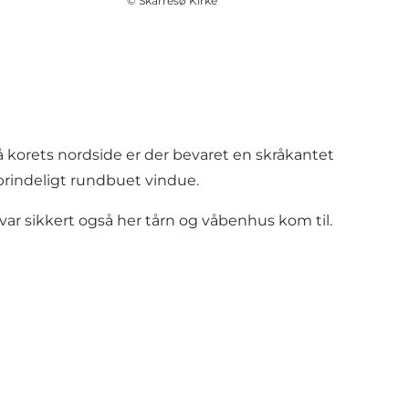
©
Skarresø Kirke
 korets nordside er der bevaret en skråkantet
prindeligt rundbuet vindue.
 var sikkert også her tårn og våbenhus kom til.