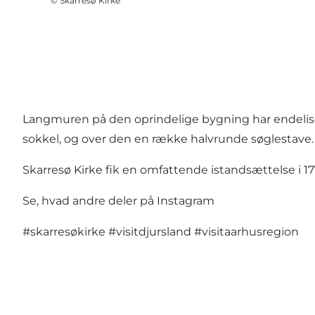
©
Skarresø Kirke
Langmuren på den oprindelige bygning har endelisen
sokkel, og over den en række halvrunde søglestave.
Skarresø Kirke fik en omfattende istandsættelse i 17
Se, hvad andre deler på Instagram
#skarresøkirke
#visitdjursland
#visitaarhusregion