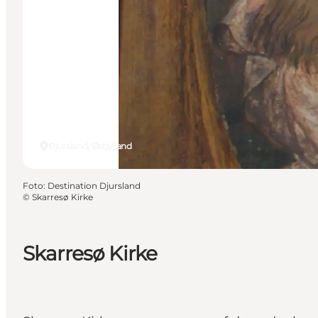
Djursland, Østjylland
Foto
:
Destination Djursland
©
Skarresø Kirke
Skarresø Kirke