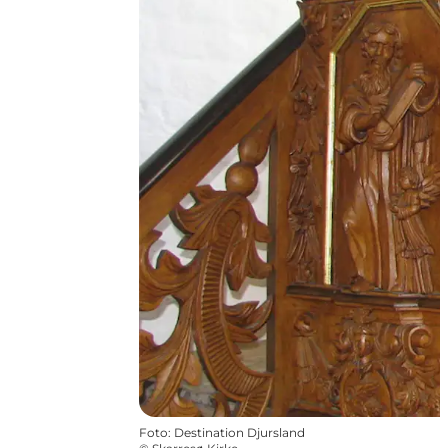
Foto
:
Destination Djursland