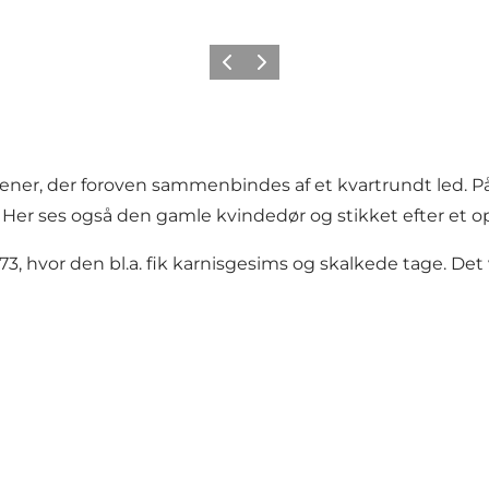
Forrige
Næste
er, der foroven sammenbindes af et kvartrundt led. På
 Her ses også den gamle kvindedør og stikket efter et o
73, hvor den bl.a. fik karnisgesims og skalkede tage. Det