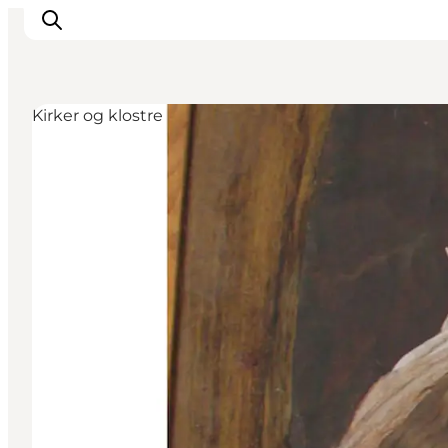
Kirker og klostre
Inspiration
Destinationer
Oplevelser
Overnatning
Planlæg ferien