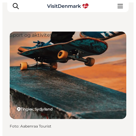
Sport og aktiviteter
Inspiration
Destinationer
Oplevelser
Overnatning
Planlæg ferien
Tinglev, Sydjylland
Foto
:
Aabenraa Tourist