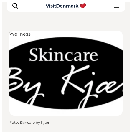
Wellness
Inspiration
Destinationer
Oplevelser
Overnatning
Planlæg ferien
Foto
:
Skincare by Kjær