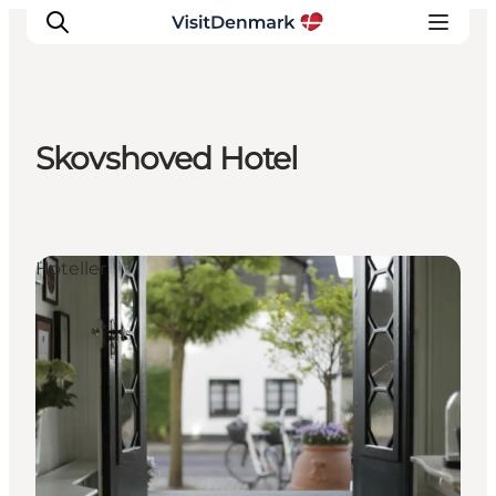
Skovshoved Hotel
Inspiration
Destinationer
Oplevelser
Hoteller
Overnatning
Planlæg ferien