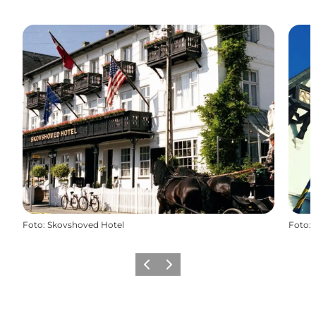
Foto
:
Skovshoved Hotel
Foto
:
Forrige
Næste