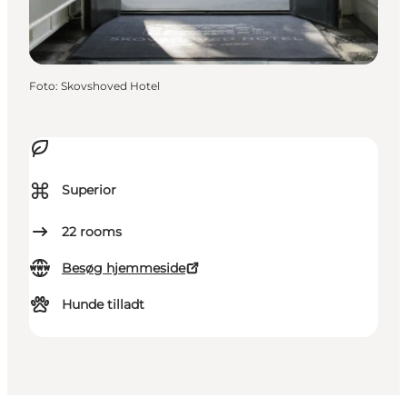
Foto
:
Skovshoved Hotel
⌘
Superior
22
rooms
Besøg hjemmeside
Hunde tilladt