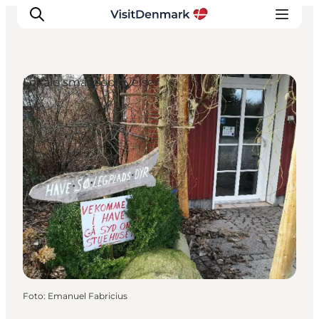
Lokale smagsoplevelser
Inspiration
Destinationer
Oplevelser
Overnatning
Planlæg ferien
Foto
:
Emanuel Fabricius