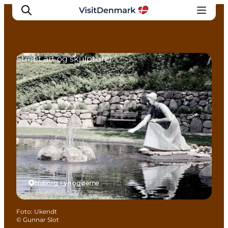
Street art og skulpturer
Inspiration
Destinationer
Oplevelser
Overnatning
Planlæg ferien
Nyborg, Fyn og øerne
Foto
:
Ukendt
©
Gunnar Slot