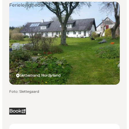
Ferielejligheder
Slettestrand, Nordjylland
Foto
:
Slettegaard
Book