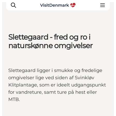
Slettegaard - fred og ro i
Inspiration
naturskønne omgivelser
Destinationer
Oplevelser
Overnatning
Slettegaard ligger i smukke og fredelige
Planlæg ferien
omgivelser lige ved siden af Svinkløv
Klitplantage, som er ideelt udgangspunkt
for vandreture, samt ture på hest eller
MTB.