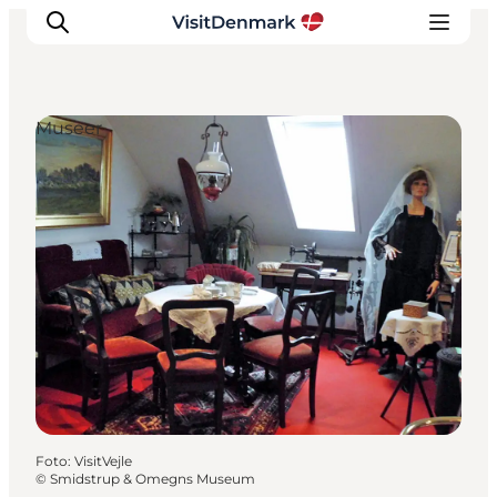
Museer
Inspiration
Destinationer
Oplevelser
Overnatning
Planlæg ferien
Foto
:
VisitVejle
©
Smidstrup & Omegns Museum