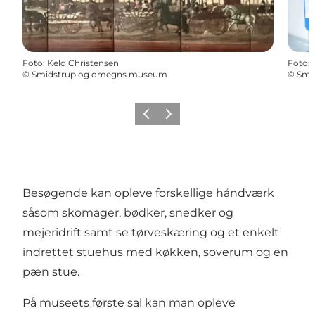
Foto
:
Keld Christensen
Foto
:
©
Smidstrup og omegns museum
©
Smi
Forrige
Næste
Besøgende kan opleve forskellige håndværk
såsom skomager, bødker, snedker og
mejeridrift samt se tørveskæring og et enkelt
indrettet stuehus med køkken, soverum og en
pæn stue.
På museets første sal kan man opleve