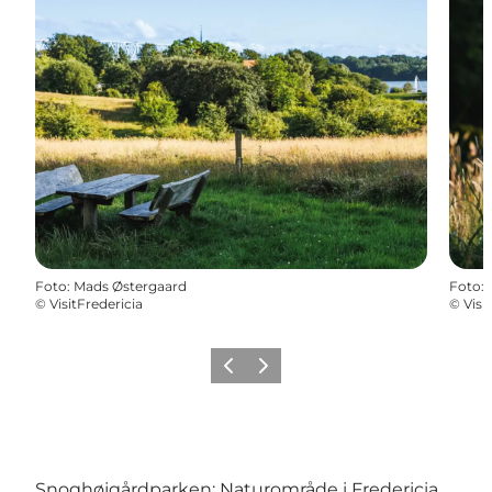
Foto
:
Mads Østergaard
Foto
:
©
VisitFredericia
©
Visi
Forrige
Næste
Snoghøjgårdparken: Naturområde i Fredericia