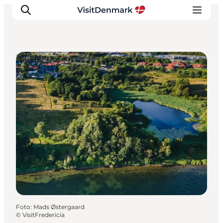
Naturområder
Inspiration
Destinationer
Oplevelser
Overnatning
Planlæg ferien
Foto
:
Mads Østergaard
©
VisitFredericia