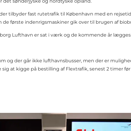
or det sønderjyske og nordtyske opland.
der tilbyder
fast rutetrafik til København
med en rejsetid
 de første indenrigsmaskiner gik over til brugen af bio
rborg Lufthavn er sat i værk og de kommende år lægge
 og der går ikke lufthavnsbusser, men der er mulighed fo
e sig at
kigge på bestilling af
Flextrafik, senest 2 timer før