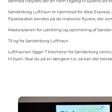
dermed tilbydes der en nem tilgang til sydens sol f
Sønderborg Lufthavn er hjemsted for Alsie Express, 
Flyselskabet kendes på de matsorte flyvere, der som
Masterplanen for udvikling og optimering af Sønde
Til og fra Sønderborg Lufthavn
Lufthavnen ligger 7 kilometer fra Sønderborg centrum
til byen. Skal du på en længere tur, så kan det betal