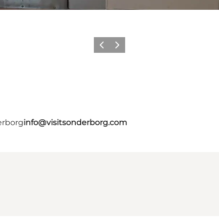
Forrige
Næste
erborg
info@visitsonderborg.com