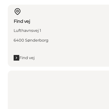
Find vej
Lufthavnsvej 1
6400 Sønderborg
Find vej