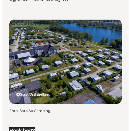
Autocamperpladser
Sorø, Vestsjælland
Foto
:
Sorø Sø Camping
Book her