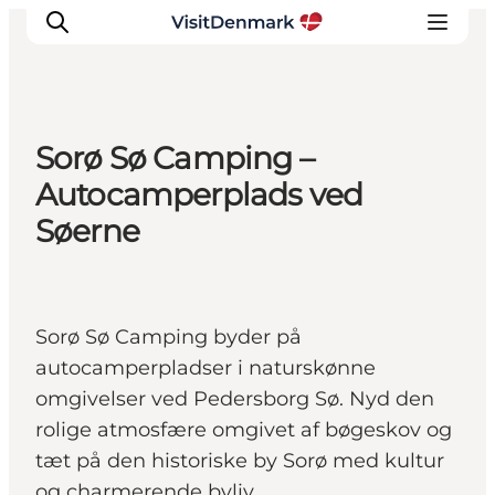
Sorø Sø Camping –
Inspiration
Autocamperplads ved
Destinationer
Søerne
Oplevelser
Overnatning
Planlæg ferien
Sorø Sø Camping byder på
autocamperpladser i naturskønne
omgivelser ved Pedersborg Sø. Nyd den
rolige atmosfære omgivet af bøgeskov og
tæt på den historiske by Sorø med kultur
og charmerende byliv.