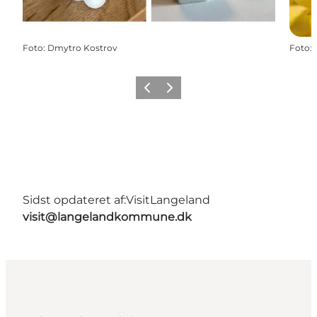
Foto
:
Dmytro Kostrov
Foto
:
Forrige
Næste
Sidst opdateret af:
VisitLangeland
visit@langelandkommune.dk