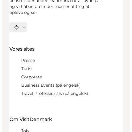
bedste sider af det, Danmark har at byde på -
og vi håber, du finder masser af ting at
opleve og se.
Vælg sprog
Vores sites
Presse
Turist
Corporate
Business Events (på engelsk)
Travel Professionals (på engelsk)
Om VisitDenmark
Job