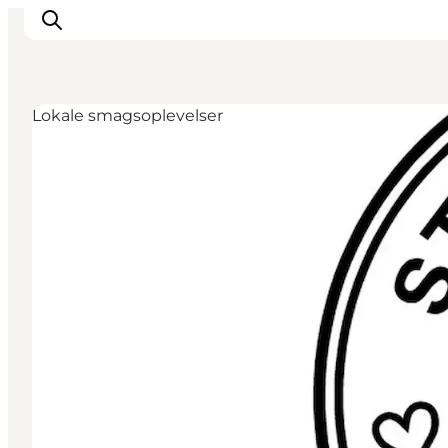
Lokale smagsoplevelser
Inspiration
Destinationer
Oplevelser
Overnatning
Planlæg ferien