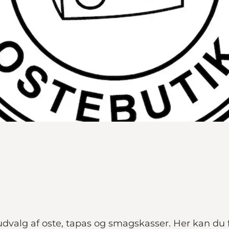
udvalg af oste, tapas og smagskasser. Her kan du 