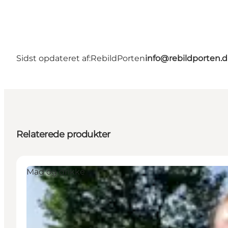
Sidst opdateret af:
RebildPorten
info@rebildporten.
Relaterede produkter
Mad og drikke