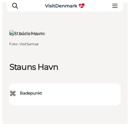
Lystbådehavne
Foto
:
VisitSamsø
Inspiration
Destinationer
Oplevelser
Stauns Havn
Overnatning
Planlæg ferien
⌘
Badepunkt