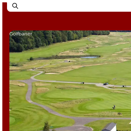
Golfbaner
Inspiration
Destinationer
Oplevelser
Overnatning
Planlæg ferien