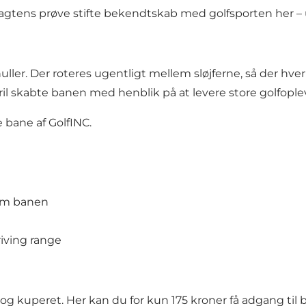
agtens prøve stifte bekendtskab med golfsporten her – 
huller. Der roteres ugentligt mellem sløjferne, så der hve
skabte banen med henblik på at levere store golfoplevels
 bane af GolfINC.
som banen
riving range
og kuperet. Her kan du for kun 175 kroner få adgang til 