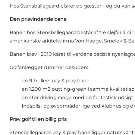
Hos Stensballegaard elsker de gæster – og du kan s
Den prisvindende bane
Banen hos Stensballegaard består af tre sløjfer á ni 
amerikanske arkitektfirma Von Hagge, Smelek & Baril 
Banen blev i 2010 kåret til verdens bedste nyanlagte
Golfanlægget rummer desuden:
en 9-hullers pay & play bane
en 1.200 m2 putting-green i samme kvalitet 
en stor driving range med en fantastisk udsigt
Indspils- og øveområder lige ved klubhus og d
Prøv golf til en billig pris
Stensballegaards pay & play bane ligger naturskønt 