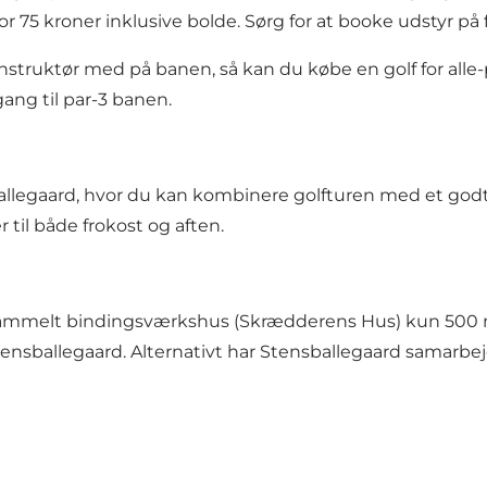
s for 75 kroner inklusive bolde. Sørg for at booke udstyr 
 instruktør med på banen, så kan du købe en golf for alle-
gang til par-3 banen.
allegaard
, hvor du kan kombinere golfturen med et godt 
 til både frokost og aften.
 gammelt bindingsværkshus (Skrædderens Hus) kun 500 
Stensballegaard. Alternativt har Stensballegaard
samarbejd