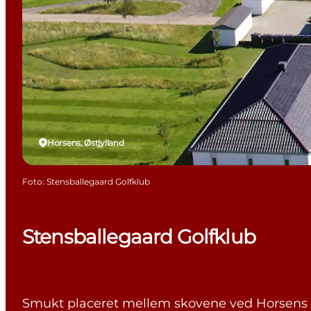
Horsens, Østjylland
Foto
:
Stensballegaard Golfklub
Stensballegaard Golfklub
Smukt placeret mellem skovene ved Horsens Fjo