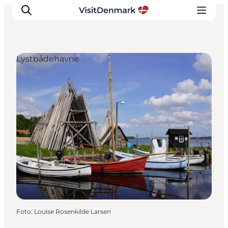
Lystbådehavne
Inspiration
Destinationer
Oplevelser
Overnatning
Planlæg ferien
Foto
:
Louise Rosenkilde Larsen