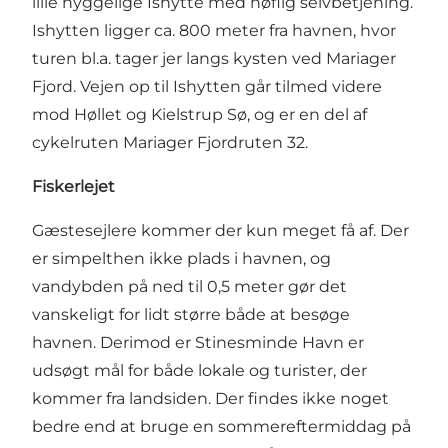
lille hyggelige
Ishytte
med høflig selvbetjening.
Ishytten ligger ca. 800 meter fra havnen, hvor
turen bl.a. tager jer langs kysten ved Mariager
Fjord. Vejen op til Ishytten går tilmed videre
mod Høllet og Kielstrup Sø, og er en del af
cykelruten Mariager Fjordruten 32.
Fiskerlejet
Gæstesejlere kommer der kun meget få af. Der
er simpelthen ikke plads i havnen, og
vandybden på ned til 0,5 meter gør det
vanskeligt for lidt større både at besøge
havnen. Derimod er Stinesminde Havn er
udsøgt mål for både lokale og turister, der
kommer fra landsiden. Der findes ikke noget
bedre end at bruge en sommereftermiddag på