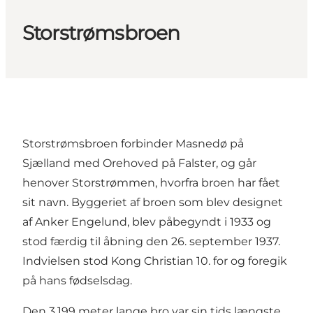
Storstrømsbroen
Storstrømsbroen forbinder Masnedø på
Sjælland med Orehoved på Falster, og går
henover Storstrømmen, hvorfra broen har fået
sit navn. Byggeriet af broen som blev designet
af Anker Engelund, blev påbegyndt i 1933 og
stod færdig til åbning den 26. september 1937.
Indvielsen stod Kong Christian 10. for og foregik
på hans fødselsdag.
Den 3.199 meter lange bro var sin tids længste