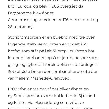
bro i Europa, og blev i 1985 overgået da
Farøbroerne blev åbnet.
Gennemsejlingsbredden er 136 meter bred og
26 meter høj.
Storstrømsbroen er en buebro, med tre oven
liggende stålbuer og broen er opdelt i 50
brofag som står på i alt 51 bropiller. Broen har
foruden kørebanen også et jernbanespor samt
gang- og cykelsti. I forbindelse med åbningen i
1937 afløste broen den jernbanefærgerute der
var mellem Masnedø-Orehoved.
I 2022 forventes det af der bliver åbnet en
ny Storstrømsbro som skal forbinde Sjælland
og Falster via Masnedø, og som vil blive