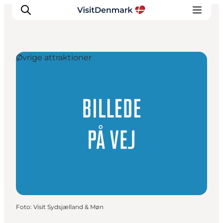
Øvrige attraktioner
Inspiration
Destinationer
Oplevelser
Overnatning
Planlæg ferien
Foto
:
Visit Sydsjælland & Møn