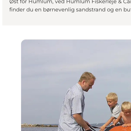
Øst for Humlum, ved Humlum Fiskerleje & Cam
finder du en børnevenlig sandstrand og en but