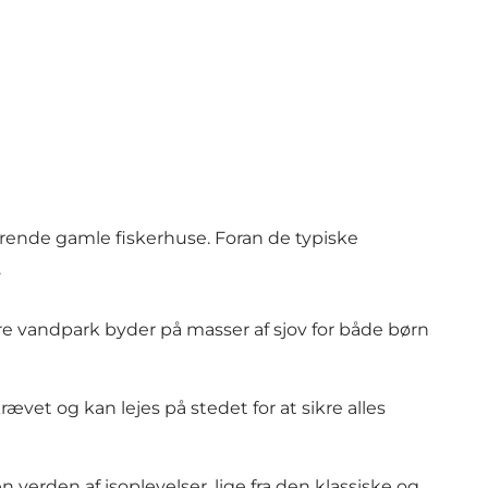
ende gamle fiskerhuse. Foran de typiske
.
 vandpark byder på masser af sjov for både børn
vet og kan lejes på stedet for at sikre alles
verden af isoplevelser, lige fra den klassiske og