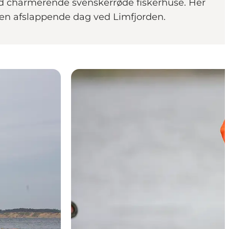
d charmerende svenskerrøde fiskerhuse. Her
l en afslappende dag ved Limfjorden.