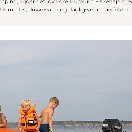
ping, ligger det idylliske Humlum Fiskerleje me
ik med is, drikkevarer og dagligvarer – perfekt ti