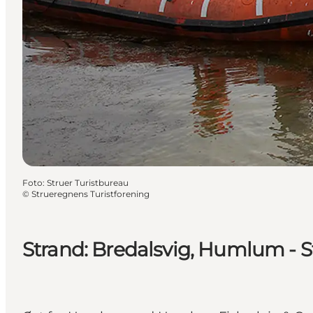
Foto
:
Struer Turistbureau
©
Strueregnens Turistforening
Strand: Bredalsvig, Humlum - S