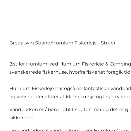
Bredalsvig Strand/Humlum Fiskerleje - Struer
Øst for Humlum, ved Humlum Fiskerleje & Camping, 
svenskerrøde fiskerhuse, hvorfra fiskeriet foregik ti
Humlum Fiskerleje har også en fantastiske vandpar
og voksne, der elsker at klatre, rutsje og lege i vande
Vandparken er åben indtil 1. september og det er gr
sikkerhed.
Lige ved siden af vandparken ligger Humlum Camping, 