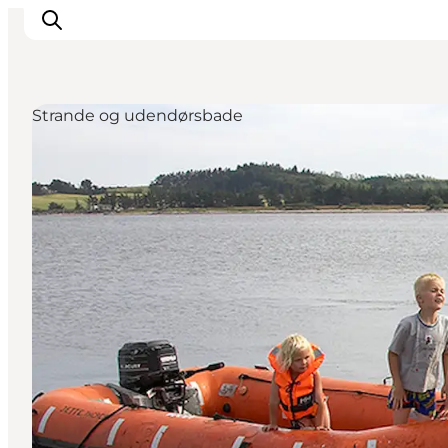
Strande og udendørsbade
Inspiration
Destinationer
Oplevelser
Overnatning
Planlæg ferien