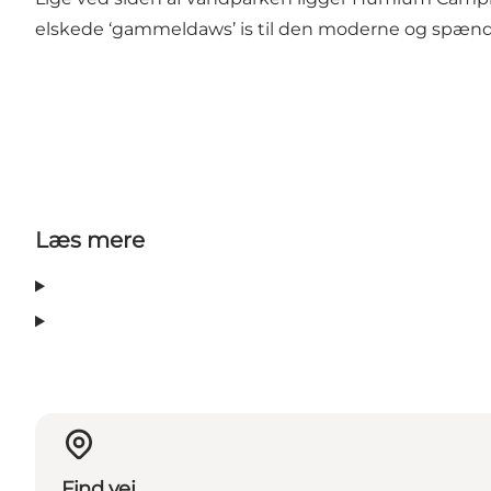
elskede ‘gammeldaws’ is til den moderne og spænde
Læs mere
Find vej