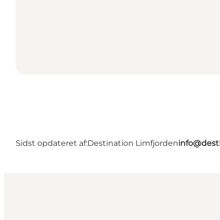
Sidst opdateret af:
Destination Limfjorden
info@desti