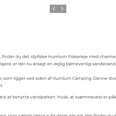
Forrige
Næste
finder du det idylliske Humlum Fiskerleje med charmer
dligere, er der nu anlagt en dejlig børnevenlig sandstrand
k, som ligger ved siden af Humlum Camping. Denne store
t.
atis at benytte vandparken. Husk, at svømmevest er påkræ
som sælger lækre is fra deres isbutik. Her finder du en 