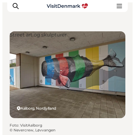
Street art og skulpturer
Inspiration
Destinationer
Oplevelser
Overnatning
Planlæg ferien
Aalborg, Nordjylland
Foto
:
VisitAalborg
©
Nevercrew, Løvvangen