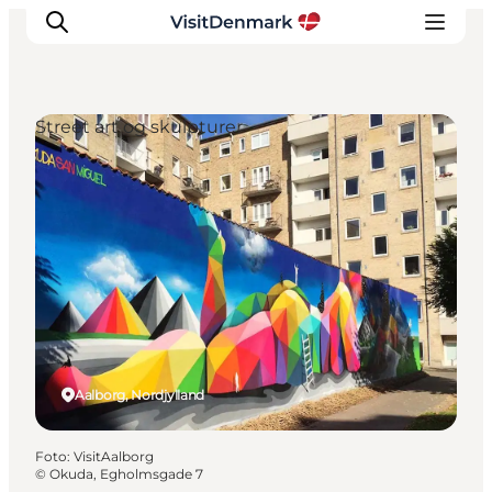
Street art og skulpturer
Inspiration
Destinationer
Oplevelser
Overnatning
Planlæg ferien
Aalborg, Nordjylland
Foto
:
VisitAalborg
©
Okuda, Egholmsgade 7