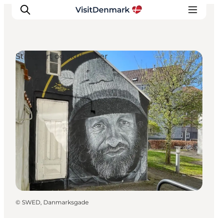
Street art og skulpturer
Inspiration
Destinationer
Oplevelser
Overnatning
Planlæg ferien
©
SWED, Danmarksgade