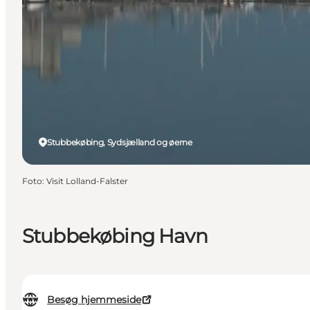
Stubbekøbing, Sydsjælland og øerne
Foto
:
Visit Lolland-Falster
Stubbekøbing Havn
Besøg hjemmeside