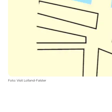
Foto
:
Visit Lolland-Falster