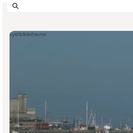
Lystbådehavne
Inspiration
Destinationer
Oplevelser
Overnatning
Planlæg ferien