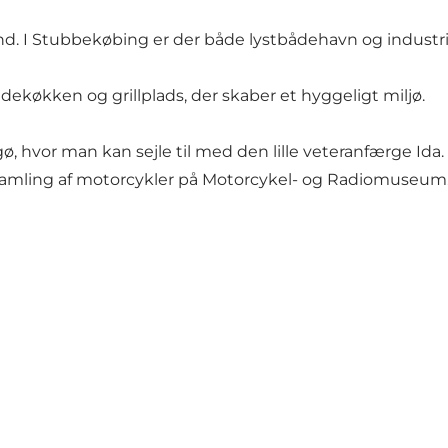
d. I Stubbekøbing er der både lystbådehavn og industriha
ekøkken og grillplads, der skaber et hyggeligt miljø.
, hvor man kan sejle til med den lille veteranfærge Ida
mling af motorcykler på Motorcykel- og Radiomuseum. På