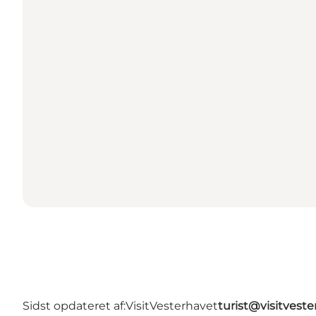
Sidst opdateret af:
VisitVesterhavet
turist@visitveste