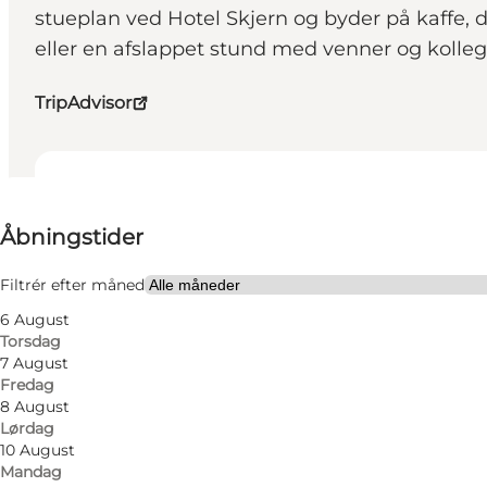
stueplan ved Hotel Skjern og byder på kaffe, d
eller en afslappet stund med venner og kolleg
TripAdvisor
Se åbningstider
Åbningstider
Besøg hjemmeside
Venner, Min partner, Min virksomhed
Filtrér efter måned
6 August
Torsdag
7 August
Fredag
8 August
Lørdag
10 August
Mandag