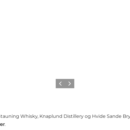
Forrige
Næste
auning Whisky, Knaplund Distillery og Hvide Sande Bry
er
.