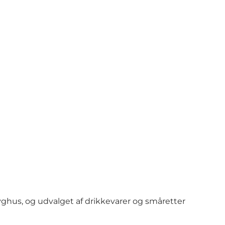
Foto
:
VisitVesterhavet
ghus, og udvalget af drikkevarer og småretter