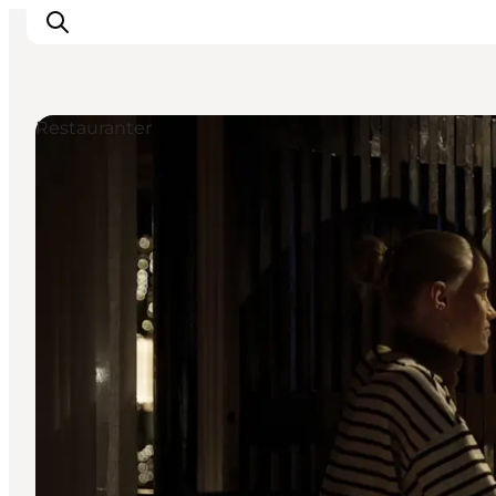
Restauranter
Inspiration
Destinationer
Oplevelser
Overnatning
Planlæg ferien