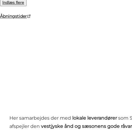
Indlæs flere
Åbningstider
Foto
:
Restaurant Stuen th.
Her samarbejdes der med
lokale leverandører
som St
afspejler den
vestjyske ånd og sæsonens gode råvar