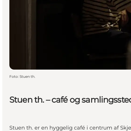
Foto
:
Stuen th.
Stuen th. – café og samlingssted 
Stuen th. er en hyggelig café i centrum af Sk