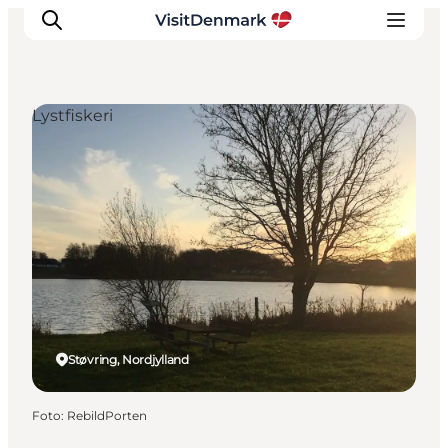
Lystfiskeri
Inspiration
Destinationer
Oplevelser
Overnatning
Planlæg ferien
Støvring, Nordjylland
Foto
:
RebildPorten