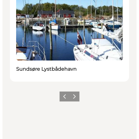
Sundsøre Lystbådehavn
Forrige
Næste