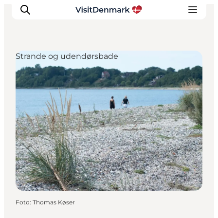
Strande og udendørsbade
Inspiration
Destinationer
Oplevelser
Overnatning
Planlæg ferien
Foto
:
Thomas Køser