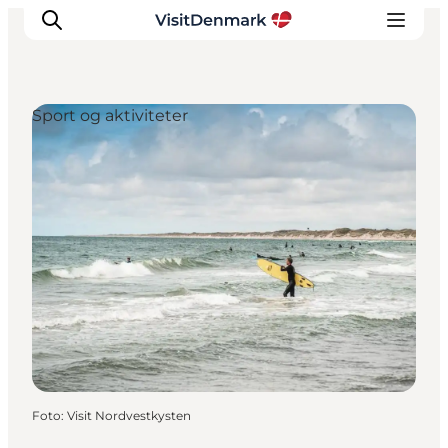
Sport og aktiviteter
Inspiration
Destinationer
Oplevelser
Overnatning
Planlæg ferien
Foto
:
Visit Nordvestkysten