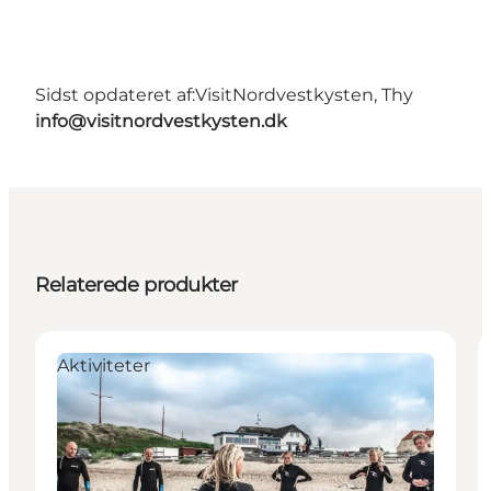
Sidst opdateret af:
VisitNordvestkysten, Thy
info@visitnordvestkysten.dk
Relaterede produkter
Aktiviteter