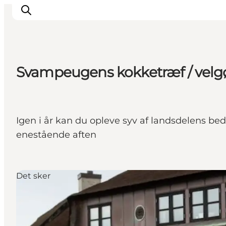
Svampeugens kokketræf / vel
Inspiration
Destinationer
Oplevelser
Igen i år kan du opleve syv af landsdelens b
Overnatning
enestående aften
Planlæg ferien
Det sker