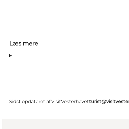
Læs mere
Sidst opdateret af:
VisitVesterhavet
turist@visitveste