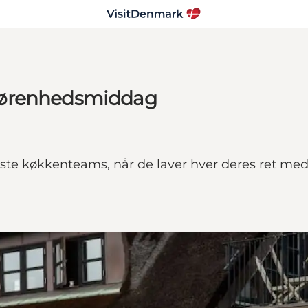
gørenhedsmiddag
edste køkkenteams, når de laver hver deres ret m