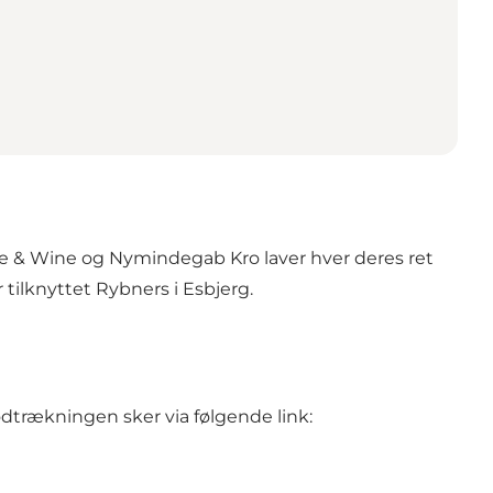
e & Wine
og
Nymindegab Kro
laver hver deres ret
tilknyttet Rybners i Esbjerg.
lodtrækningen sker via følgende link: