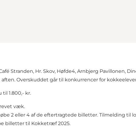
Café Stranden
,
Hr. Skov,
Høfde4
,
Arnbjerg Pavillonen,
Din
en. Overskuddet går til konkurrencer for kokkeelever 
il 1.800,- kr.
 revet væk.
e 2 eller 4 af de eftertragtede billetter. Tilmelding til 
 billetter til Kokketræf 2025.