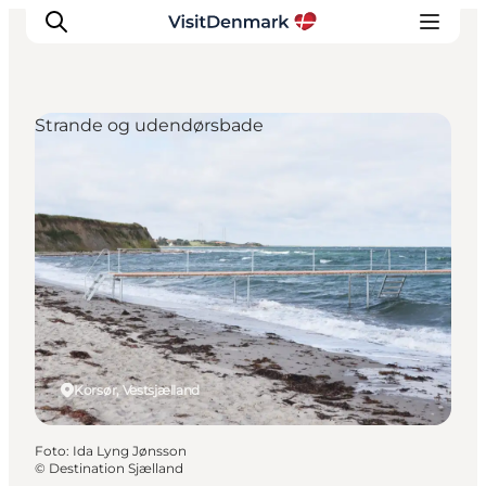
Strande og udendørsbade
Inspiration
Destinationer
Oplevelser
Overnatning
Planlæg ferien
Korsør, Vestsjælland
Foto
:
Ida Lyng Jønsson
©
Destination Sjælland