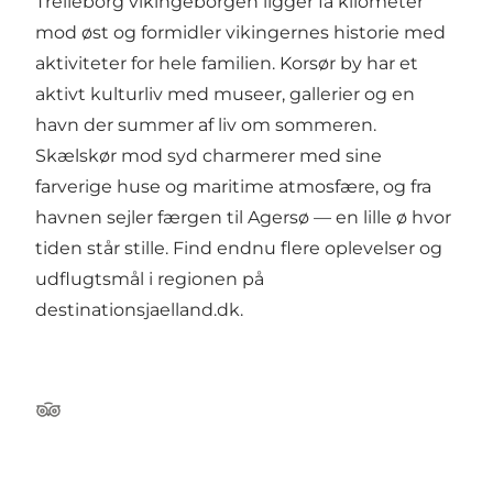
Trelleborg vikingeborgen ligger få kilometer
mod øst og formidler vikingernes historie med
aktiviteter for hele familien. Korsør by har et
aktivt kulturliv med museer, gallerier og en
havn der summer af liv om sommeren.
Skælskør mod syd charmerer med sine
farverige huse og maritime atmosfære, og fra
havnen sejler færgen til Agersø — en lille ø hvor
tiden står stille. Find endnu flere oplevelser og
udflugtsmål i regionen på
destinationsjaelland.dk
.
TripAdvisor