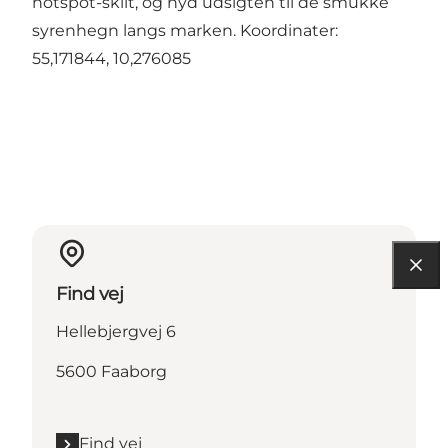
hotspot-skilt, og nyd udsigten til de smukke
syrenhegn langs marken. Koordinater:
55,171844, 10,276085
Find vej
Hellebjergvej 6
5600 Faaborg
Find vej