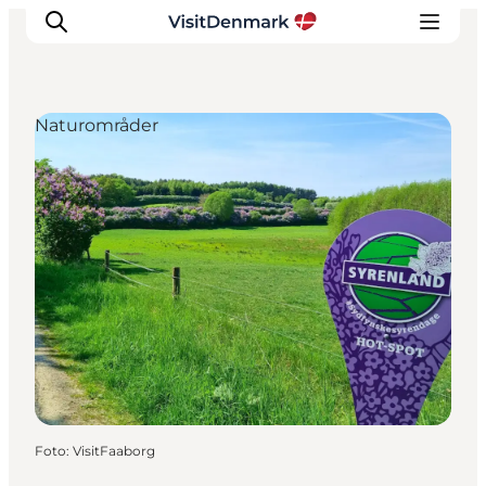
Naturområder
Inspiration
Destinationer
Oplevelser
Overnatning
Planlæg ferien
Foto
:
VisitFaaborg