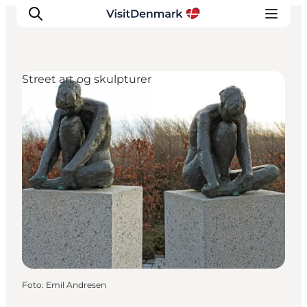
Street art og skulpturer
Inspiration
Destinationer
Oplevelser
Overnatning
Planlæg ferien
Foto
:
Emil Andresen