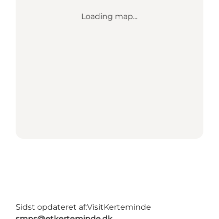
Loading map...
Sidst opdateret af:
VisitKerteminde
smns@etkerteminde.dk