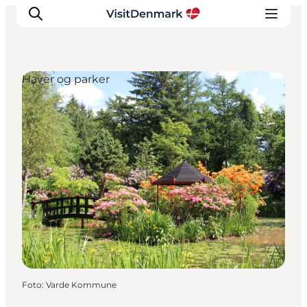
Haver og parker
Inspiration
Destinationer
Oplevelser
Overnatning
Planlæg ferien
Foto
:
Varde Kommune