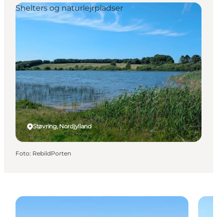
Shelters og naturlejrpladser
Støvring, Nordjylland
Foto
:
RebildPorten