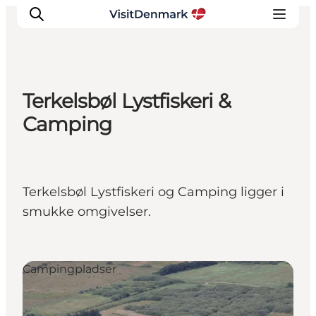
Terkelsbøl Lystfiskeri &
Inspiration
Camping
Destinationer
Oplevelser
Overnatning
Terkelsbøl Lystfiskeri og Camping ligger i
Planlæg ferien
smukke omgivelser.
Campingpladser