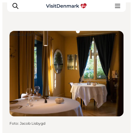
Restauranter
Inspiration
Destinationer
Oplevelser
Overnatning
Planlæg ferien
Foto
:
Jacob Lisbygd