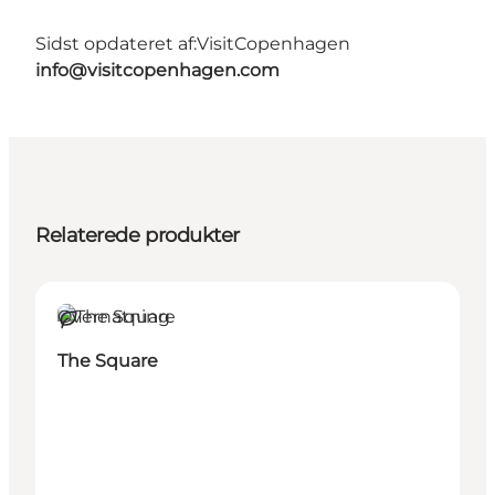
Sidst opdateret af:
VisitCopenhagen
info@visitcopenhagen.com
Relaterede produkter
Overnatning
Bæredygtige oplevelser
The Square