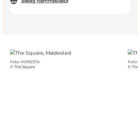
Besøg hjemmeside
Foto
:
HORESTA
Foto
:
©
The Square
©
The