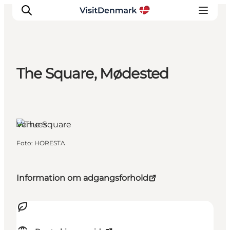
The Square, Mødested
Inspiration
Destinationer
Oplevelser
Venues
Overnatning
Planlæg ferien
Foto
:
HORESTA
Information om adgangsforhold